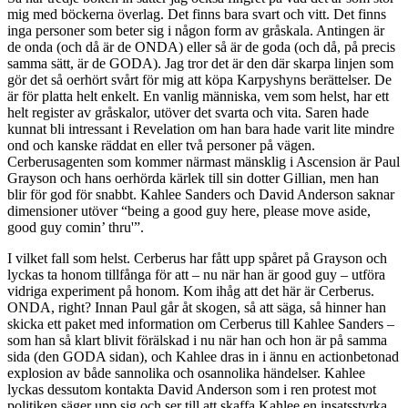
mig med böckerna överlag. Det finns bara svart och vitt. Det finns
inga personer som beter sig i någon form av gråskala. Antingen är
de onda (och då är de ONDA) eller så är de goda (och då, på precis
samma sätt, är de GODA). Jag tror det är den där skarpa linjen som
gör det så oerhört svårt för mig att köpa Karpyshyns berättelser. De
är för platta helt enkelt. En vanlig människa, vem som helst, har ett
helt register av gråskalor, utöver det svarta och vita. Saren hade
kunnat bli intressant i Revelation om han bara hade varit lite mindre
ond och kanske räddat en eller två personer på vägen.
Cerberusagenten som kommer närmast mänsklig i Ascension är Paul
Grayson och hans oerhörda kärlek till sin dotter Gillian, men han
blir för god för snabbt. Kahlee Sanders och David Anderson saknar
dimensioner utöver “being a good guy here, please move aside,
good guy comin’ thru'”.
I vilket fall som helst. Cerberus har fått upp spåret på Grayson och
lyckas ta honom tillfånga för att – nu när han är good guy – utföra
vidriga experiment på honom. Kom ihåg att det här är Cerberus.
ONDA, right? Innan Paul går åt skogen, så att säga, så hinner han
skicka ett paket med information om Cerberus till Kahlee Sanders –
som han så klart blivit förälskad i nu när han och hon är på samma
sida (den GODA sidan), och Kahlee dras in i ännu en actionbetonad
explosion av både sannolika och osannolika händelser. Kahlee
lyckas dessutom kontakta David Anderson som i ren protest mot
politiken säger upp sig och ser till att skaffa Kahlee en insatsstyrka