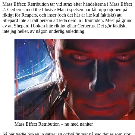
Mass Effect: Retribution tar vid strax efter händelserna i Mass Effect
2. Cerberus med the Illusive Man i spetsen har fått upp ögonen på
riktigt för Reapers,
och inser (och det här är lite kul faktiskt) att
Shepard inte är rätt person att leda dem in i framtiden. Mest på grund
av att Shepard i boken inte riktigt gillar Cerberus. Det gör faktiskt
inte jag heller, av någon underlig anledning.
Mass Effect Retribution – nu med naniter
Så här tredje boken in sätter jag också fingret på vad det är som stör