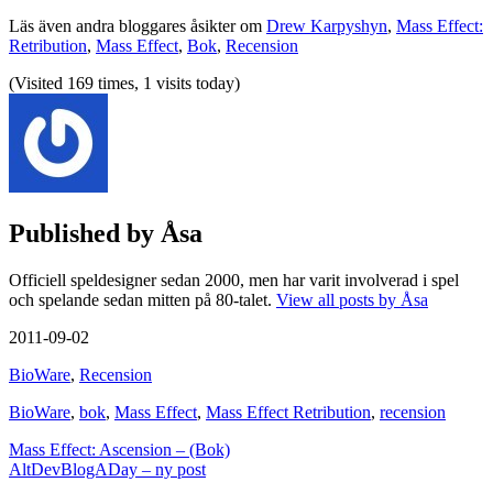
Läs även andra bloggares åsikter om
Drew Karpyshyn
,
Mass Effect:
Retribution
,
Mass Effect
,
Bok
,
Recension
(Visited 169 times, 1 visits today)
Published by
Åsa
Officiell speldesigner sedan 2000, men har varit involverad i spel
och spelande sedan mitten på 80-talet.
View all posts by Åsa
2011-09-02
BioWare
,
Recension
BioWare
,
bok
,
Mass Effect
,
Mass Effect Retribution
,
recension
Post
Mass Effect: Ascension – (Bok)
AltDevBlogADay – ny post
navigation