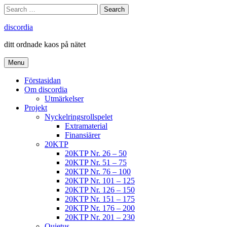
Skip
Search
Search
to
for:
content
discordia
ditt ordnade kaos på nätet
Menu
Förstasidan
Om discordia
Utmärkelser
Projekt
Nyckelringsrollspelet
Extramaterial
Finansiärer
20KTP
20KTP Nr. 26 – 50
20KTP Nr. 51 – 75
20KTP Nr. 76 – 100
20KTP Nr. 101 – 125
20KTP Nr. 126 – 150
20KTP Nr. 151 – 175
20KTP Nr. 176 – 200
20KTP Nr. 201 – 230
Quietus