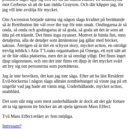
mot Cerberus så att de kan rädda Grayson. Och där klipper jag, för
jag vill inte avslöja för mycket.
Om Ascension började närma sig någon slags kvalitet på berättande
så är Retribution lite väl over the top för min smak. Ondingarna är så
onda, så onda och godingarna är så goda, så goda att det är som att
titta på ett träsnitt. Det finns inga nyanser. Motivet är himla fint, men
detaljerna, alla de detaljer som åtminstone jag gillar med böcker,
saknas. Återigen så är det en schysst story, mycket action, en otroligt
trevlig inblick i Aria T’Loaks organisation på Omega, ett nytt sätt att
se de här olika platserna, men det är så otroligt ytligt. Det finns inget
djup någonstans, och om det inte finns ett djup är det mycket svårt
att bry sig om personerna som porträtteras.
Jag är inte besviken, det kan jag inte säga. Efter att ha läst Resident
Evil-böckerna i någon slags allmän zombiehunger så visste jag på ett
ungefär vad jag hade att vänta mig. Underhållande, mycket action,
snabbläst.
Det som slår mig som mest underhållande är dock att det går fortare
att ta sig igenom tre böcker än att spela igenom Mass Effect.
Två Mass Effect-reläer av fem möjliga.
Intressant?