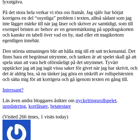
lyxutgåva.
På det stora hela verkar vi röra oss framåt. Jag själv har börjat
korrigera en del “osynliga” problem i texten, alltså sådant som jag
inte lägger märke till när jag läser och skriver av samtidigt, som till
exempel bristen av behov av en genremärkning på uppdragskorten
och kanske en tabell över vad en by, stad eller ett magikertorn
egentligen innebär.
Den största utmaningen blir att hålla mig till ett satt teckenantal. Det
finns bara ett begränsat utrymme, och tanken är att spelet skall gå att
spela utan att vara helt oförståeligt på det utrymmet. Tyvärr
upptäcker jag att jag tagit vissa saker för givet när jag har skrivit, och
det är aldrig bra, så nu tänker jag göra en utskrift av rollspelstexten
och sätta mig för att korrigera och gå igenom texten en gång till.
Intressant?
Läs även andra bloggares åsikter om
nyckelringsrollspelet
,
uppdatering
,
korrläsare
,
betatestare
(Visited 266 times, 1 visits today)