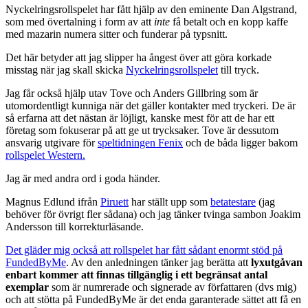
Nyckelringsrollspelet har fått hjälp av den eminente Dan Algstrand,
som med övertalning i form av att
inte
få betalt och en kopp kaffe
med mazarin numera sitter och funderar på typsnitt.
Det här betyder att jag slipper ha ångest över att göra korkade
misstag när jag skall skicka
Nyckelringsrollspelet
till tryck.
Jag får också hjälp utav Tove och Anders Gillbring som är
utomordentligt kunniga när det gäller kontakter med tryckeri. De är
så erfarna att det nästan är löjligt, kanske mest för att de har ett
företag som fokuserar på att ge ut trycksaker. Tove är dessutom
ansvarig utgivare för
speltidningen Fenix
och de båda ligger bakom
rollspelet Western.
Jag är med andra ord i goda händer.
Magnus Edlund ifrån
Piruett
har ställt upp som
betatestare
(jag
behöver för övrigt fler sådana) och jag tänker tvinga sambon Joakim
Andersson till korrekturläsande.
Det gläder mig också att rollspelet har fått sådant enormt stöd på
FundedByMe
. Av den anledningen tänker jag berätta att
lyxutgåvan
enbart kommer att finnas tillgänglig i ett begränsat antal
exemplar
som är numrerade och signerade av författaren (dvs mig)
och att stötta på FundedByMe är det enda garanterade sättet att få en