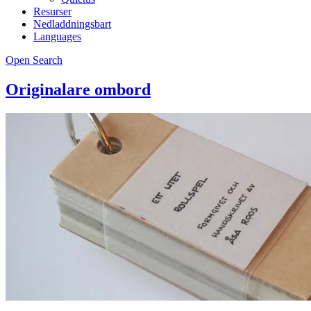
Resurser
Nedladdningsbart
Languages
Open Search
Originalare ombord