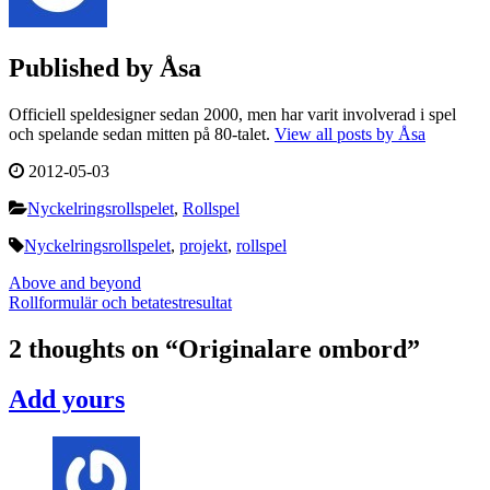
Published by
Åsa
Officiell speldesigner sedan 2000, men har varit involverad i spel
och spelande sedan mitten på 80-talet.
View all posts by Åsa
2012-05-03
Nyckelringsrollspelet
,
Rollspel
Nyckelringsrollspelet
,
projekt
,
rollspel
Post
Above and beyond
Rollformulär och betatestresultat
navigation
2 thoughts on “
Originalare ombord
”
Add yours