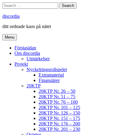
Skip
Search
Search
to
for:
content
discordia
ditt ordnade kaos på nätet
Menu
Förstasidan
Om discordia
Utmärkelser
Projekt
Nyckelringsrollspelet
Extramaterial
Finansiärer
20KTP
20KTP Nr. 26 – 50
20KTP Nr. 51 – 75
20KTP Nr. 76 – 100
20KTP Nr. 101 – 125
20KTP Nr. 126 – 150
20KTP Nr. 151 – 175
20KTP Nr. 176 – 200
20KTP Nr. 201 – 230
Quietus