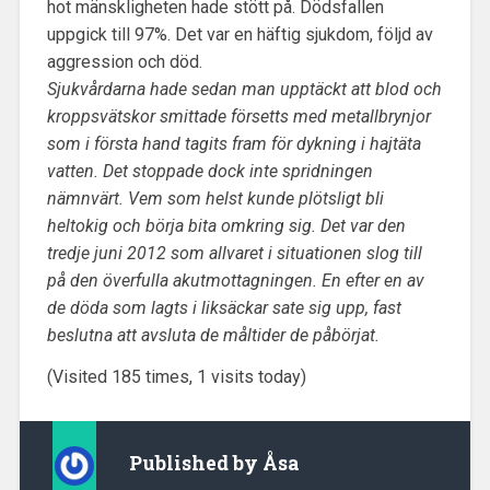
hot mänskligheten hade stött på. Dödsfallen
uppgick till 97%. Det var en häftig sjukdom, följd av
aggression och död.
Sjukvårdarna hade sedan man upptäckt att blod och
kroppsvätskor smittade försetts med metallbrynjor
som i första hand tagits fram för dykning i hajtäta
vatten. Det stoppade dock inte spridningen
nämnvärt. Vem som helst kunde plötsligt bli
heltokig och börja bita omkring sig. Det var den
tredje juni 2012 som allvaret i situationen slog till
på den överfulla akutmottagningen. En efter en av
de döda som lagts i liksäckar sate sig upp, fast
beslutna att avsluta de måltider de påbörjat.
(Visited 185 times, 1 visits today)
Published by
Åsa