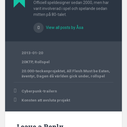
Officiell speldesigner sedan 2000, men har
varit involverad i spel och spelande sedan
mitten på 80-talet.
View all posts by Åsa
2013-01-20
20KTP
,
Rollspel
20.000-teckenprojektet
,
All Flesh Must be Eaten
,
äventyr
,
Dagen då världen gick under
,
rollspel
Post
Cyberpunk-trailern
navigation
Konsten att avsluta projekt
Leave a Reply