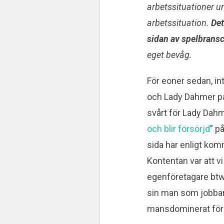
arbetssituationer un
arbetssituation.
Det
sidan av spelbrans
eget bevåg.
För eoner sedan, i
och Lady Dahmer på
svårt för Lady Dah
och blir försörjd
” p
sida har enligt kom
Kontentan var att vi
egenföretagare btw,
sin man som jobbar 
mansdominerat föret