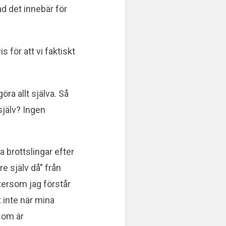
ad det innebär för
s för att vi faktiskt
.
öra allt själva. Så
själv? Ingen
a brottslingar efter
re själv då” från
ftersom jag förstår
t inte när mina
 som är