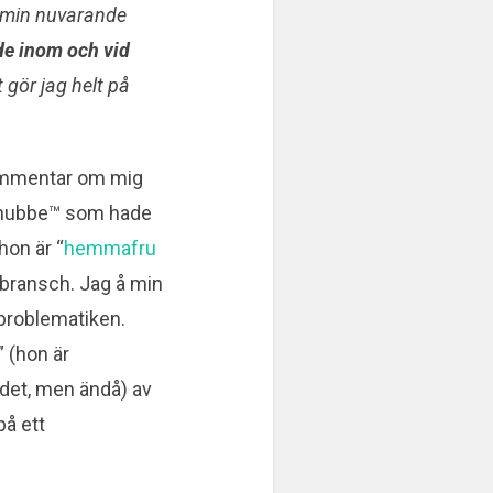
m min nuvarande
de inom och vid
t gör jag helt på
 kommentar om mig
 Snubbe™ som hade
hon är “
hemmafru
bransch. Jag å min
 problematiken.
” (hon är
 det, men ändå) av
på ett