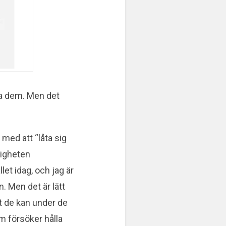
ppa dem. Men det
 med att “låta sig
digheten
let idag, och jag är
. Men det är lätt
tt de kan under de
om försöker hålla