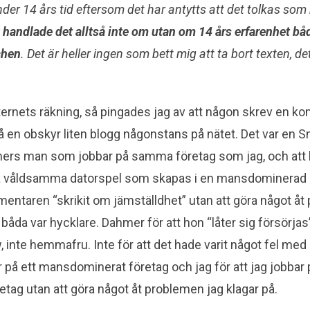
der 14 års tid
eftersom det har antytts att det tolkas so
 handlade det alltså inte om utan om 14 års erfarenhet bå
chen
. Det är heller ingen som bett mig att ta bort texten, de
nternets räkning, så pingades jag av att någon skrev en
 en obskyr liten blogg någonstans på nätet. Det var en
mers man som jobbar på samma företag som jag, och att 
å våldsamma datorspel som skapas i en mansdominerad 
mentaren “skrikit om jämställdhet” utan att göra något åt
 båda var hycklare. Dahmer för att hon “låter sig försörjas
 inte hemmafru. Inte för att det hade varit något fel med
på ett mansdominerat företag och jag för att jag jobbar 
ag utan att göra något åt problemen jag klagar på.