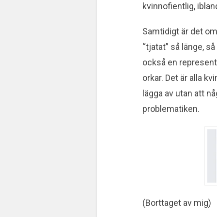
kvinnofientlig, ibla
Samtidigt är det omö
“tjatat” så länge, så
också en representa
orkar. Det är alla kv
lägga av utan att någ
problematiken.
(Borttaget av mig)