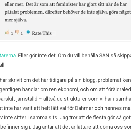
arerna.
Eller gör inte det. Om du vill behålla SAN så ski
all.
ar skrivit om det här tidigare på sin blogg, problematiken
egentligen handlar om ren ekonomi, och om att föräldrale
särskilt jämställd – alltså de strukturer som vi har i samhäl
 inte har varit ett helt lätt val för Dahmer och hennes man
v inte sitter i samma sits. Jag tror att de flesta gör så go
efinner sig i. Jag antar att det är lättare att döma oss s