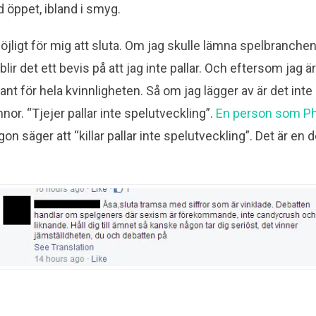
nd öppet, ibland i smyg.
jligt för mig att sluta. Om jag skulle lämna spelbranchen 
 blir det ett bevis på att jag inte pallar. Och eftersom jag ä
nt för hela kvinnligheten. Så om jag lägger av är det inte
innor. “Tjejer pallar inte spelutveckling”.
En person som Phi
on säger att “killar pallar inte spelutveckling”. Det är en d