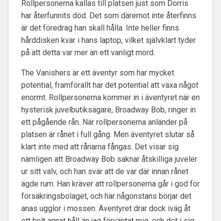
Rollpersonerna kallas till platsen just som Dorris
har återfunnits död. Det som däremot inte återfinns
är det föredrag han skall hålla. Inte heller finns
hårddisken kvar i hans laptop, vilket självklart tyder
på att detta var mer än ett vanligt mord.
The Vanishers är ett äventyr som har mycket
potential, framförallt har det potential att växa något
enormt. Rollpersonerna kommer in i äventyret när en
hysterisk juvelbutiksägare, Broadway Bob, ringer in
ett pågående rån. När rollpersonerna anländer på
platsen är rånet i full gång. Men äventyret slutar så
klart inte med att rånarna fångas. Det visar sig
nämligen att Broadway Bob saknar åtskilliga juveler
ur sitt valv, och han svär att de var där innan rånet
ägde rum. Han kräver att rollpersonerna går i god för
försäkringsbolaget, och här någonstans börjar det
anas ugglor i mossen. Äventyret drar dock iväg åt
ett helt annat håll än jag förväntat mig, och det i sig