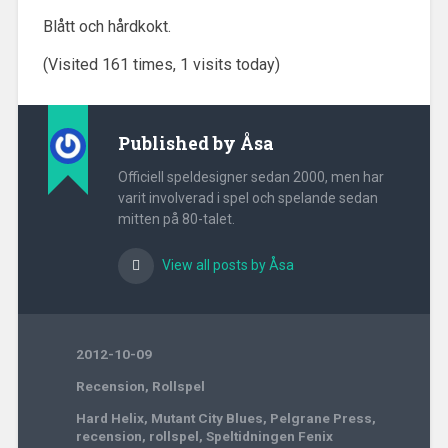
Blått och hårdkokt.
(Visited 161 times, 1 visits today)
Published by
Åsa
Officiell speldesigner sedan 2000, men har
varit involverad i spel och spelande sedan
mitten på 80-talet.
View all posts by Åsa
2012-10-09
Recension
,
Rollspel
Hard Helix
,
Mutant City Blues
,
Pelgrane Press
,
recension
,
rollspel
,
Speltidningen Fenix