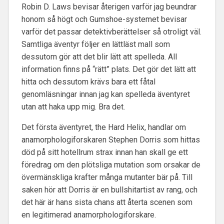
Robin D. Laws bevisar återigen varför jag beundrar
honom så högt och Gumshoe-systemet bevisar
varför det passar detektivberättelser så otroligt väl.
Samtliga äventyr följer en lättläst mall som
dessutom gör att det blir lätt att spelleda. All
information finns på “rätt” plats. Det gör det lätt att
hitta och dessutom krävs bara ett fåtal
genomläsningar innan jag kan spelleda äventyret
utan att haka upp mig. Bra det.
Det första äventyret, the Hard Helix, handlar om
anamorphologiforskaren Stephen Dorris som hittas
död på sitt hotellrum strax innan han skall ge ett
föredrag om den plötsliga mutation som orsakar de
övermänskliga krafter många mutanter bär på. Till
saken hör att Dorris är en bullshitartist av rang, och
det här är hans sista chans att återta scenen som
en legitimerad anamorphologiforskare.