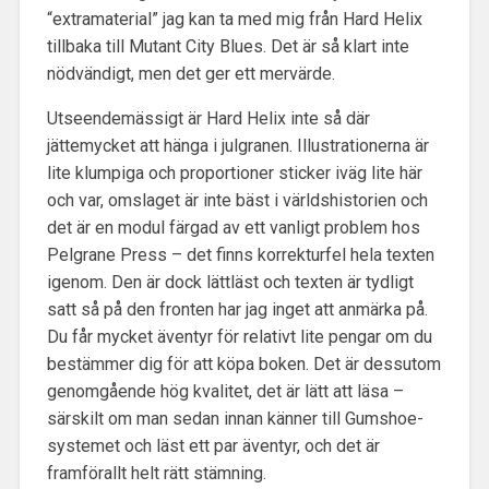
“extramaterial” jag kan ta med mig från Hard Helix
tillbaka till Mutant City Blues. Det är så klart inte
nödvändigt, men det ger ett mervärde.
Utseendemässigt är Hard Helix inte så där
jättemycket att hänga i julgranen. Illustrationerna är
lite klumpiga och proportioner sticker iväg lite här
och var, omslaget är inte bäst i världshistorien och
det är en modul färgad av ett vanligt problem hos
Pelgrane Press – det finns korrekturfel hela texten
igenom. Den är dock lättläst och texten är tydligt
satt så på den fronten har jag inget att anmärka på.
Du får mycket äventyr för relativt lite pengar om du
bestämmer dig för att köpa boken. Det är dessutom
genomgående hög kvalitet, det är lätt att läsa –
särskilt om man sedan innan känner till Gumshoe-
systemet och läst ett par äventyr, och det är
framförallt helt rätt stämning.