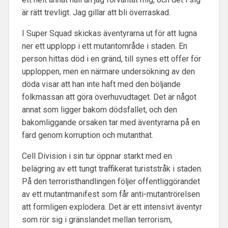
är rätt trevligt. Jag gillar att bli överraskad.
I Super Squad skickas äventyrarna ut för att lugna
ner ett upplopp i ett mutantområde i staden. En
person hittas död i en gränd, till synes ett offer för
upploppen, men en närmare undersökning av den
döda visar att han inte haft med den böljande
folkmassan att göra överhuvudtaget. Det är något
annat som ligger bakom dödsfallet, och den
bakomliggande orsaken tar med äventyrarna på en
färd genom korruption och mutanthat.
Cell Division i sin tur öppnar starkt med en
belägring av ett tungt traffikerat turiststråk i staden.
På den terroristhandlingen följer offentliggörandet
av ett mutantmanifest som får anti-mutantrörelsen
att formligen explodera. Det är ett intensivt äventyr
som rör sig i gränslandet mellan terrorism,