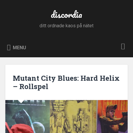
Skip
to
discordia
Search
content
ditt ordnade kaos på nätet
MENU
Mutant City Blues: Hard Helix
– Rollspel