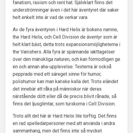
fanatism, rasism och rent hat. Självklart finns det
underströmningar även i det här äventyret där saker
helt enkelt inte är vad de verkar vara.
Av de fyra äventyren i Hard Helix är bokens namne,
the Hard Helix, och Cell Division de äventyr som är
helt klart bäst, detta trots expansionsmöjligheterna i
the Vanishers. Alla fyra är spännande iakttagelser
över den mänskliga naturen, och kan förmodligen ge
en och annan aha-upplevelse. Texterna är också
pepprade med ett säreget sinne för humor,
polishumor kan man kanske kalla det. Trots eländet
det innebär att råka på människor när deras
närstående dött eller då de precis blivit rånade, så
finns det ljusglimtar, som turskorna i Cell Division.
Trots allt det här är Hard Helix lite torftig. Det finns
en rad spelledarpersoner med att använda i andra
sammanhang, men det finns inte så mycket