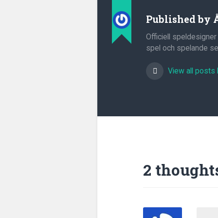
Published by
Officiell speldesigner
spel och spelande sed
View all posts
2 thought