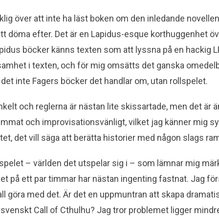
cklig över att inte ha läst boken om den inledande novellen
 att döma efter. Det är en Lapidus-esque korthuggenhet öv
idus böcker känns texten som att lyssna på en hackig L
samhet i texten, och för mig omsätts det ganska omedelbar
 det inte Fagers böcker det handlar om, utan rollspelet.
nkelt och reglerna är nästan lite skissartade, men det är 
immat och improvisationsvänligt, vilket jag känner mig sy
tet, det vill säga att berätta historier med någon slags ra
lspelet – världen det utspelar sig i – som lämnar mig märk
et på ett par timmar har nästan ingenting fastnat. Jag förs
kall göra med det. Är det en uppmuntran att skapa drama
tt svenskt Call of Cthulhu? Jag tror problemet ligger mind