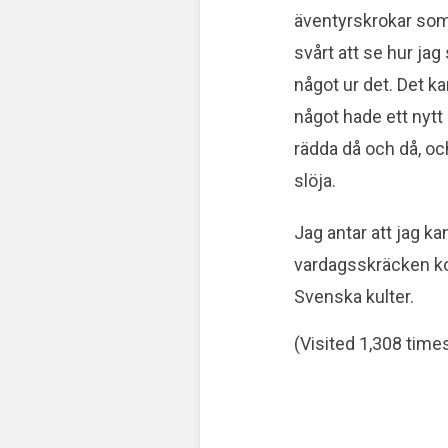
äventyrskrokar som 
svårt att se hur ja
något ur det. Det ka
något hade ett nytt
rädda då och då, oc
slöja.
Jag antar att jag ka
vardagsskräcken ko
Svenska kulter.
(Visited 1,308 times