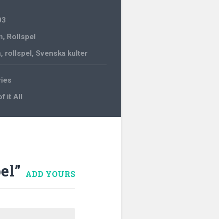
03
n
,
Rollspel
n
,
rollspel
,
Svenska kulter
ries
 it All
el
”
ADD YOURS