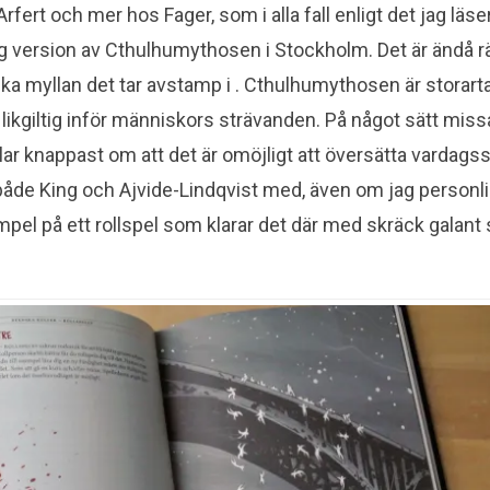
fert och mer hos Fager, som i alla fall enligt det jag läse
ig version av Cthulhumythosen i Stockholm. Det är ändå 
ka myllan det tar avstamp i . Cthulhumythosen är storart
 likgiltig inför människors strävanden. På något sätt missa
ar knappast om att det är omöjligt att översätta vardagssit
både King och Ajvide-Lindqvist med, även om jag personli
mpel på ett rollspel som klarar det där med skräck galant s