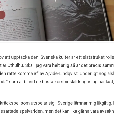
lov att upptäcka den. Svenska kulter är ett slätstruket rollsp
et är Cthulhu. Skall jag vara helt ärlig så är det precis 
en rätte komma in” av Ajvide-Lindqvist. Underligt nog äl
da” som är bland de bästa zombieskildringar jag har läst,
.
skräckspel som utspelar sig i Sverige lämnar mig likgiltig. 
issartade spelvärlden, men det kan lika gärna vara avsakn