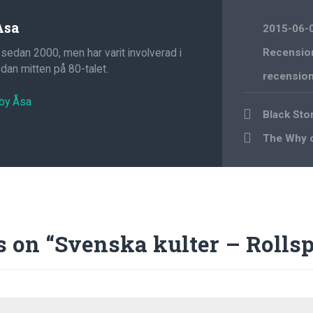
Åsa
2015-06-
 sedan 2000, men har varit involverad i
Recensio
an mitten på 80-talet.
recensio
 by Åsa
Post
Black Sto
navigation
The Why of
s on “
Svenska kulter – Rollsp