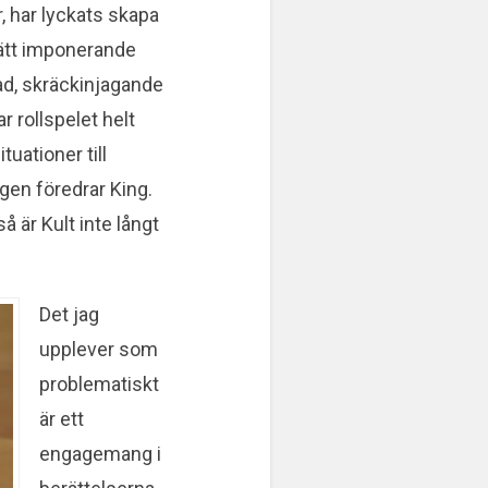
r, har lyckats skapa
rätt imponerande
ad, skräckinjagande
r rollspelet helt
uationer till
gen föredrar King.
å är Kult inte långt
Det jag
upplever som
problematiskt
är ett
engagemang i