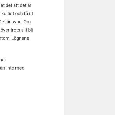
t det att det är
kultist och få ut
 Det är synd. Om
er trots allt bli
Bortom: Lögnens
nner
ärr inte med