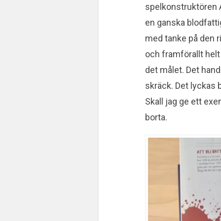
spelkonstruktören Ar
en ganska blodfatt
med tanke på den ri
och framförallt helt
det målet. Det handl
skräck. Det lyckas 
Skall jag ge ett exe
borta.