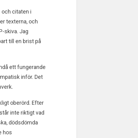
 och citaten i
er texterna, och
P-skiva. Jag
t till en brist på
ändå ett fungerande
mpatisk inför. Det
mverk.
ligt oberörd. Efter
tår inte riktigt vad
tiska, dödsdömda
re hos