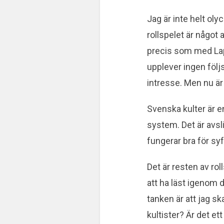
Jag är inte helt oly
rollspelet är något
precis som med Lap
upplever ingen följ
intresse. Men nu är
Svenska kulter är e
system. Det är avsl
fungerar bra för syf
Det är resten av rol
att ha läst igenom d
tanken är att jag s
kultister? Är det e