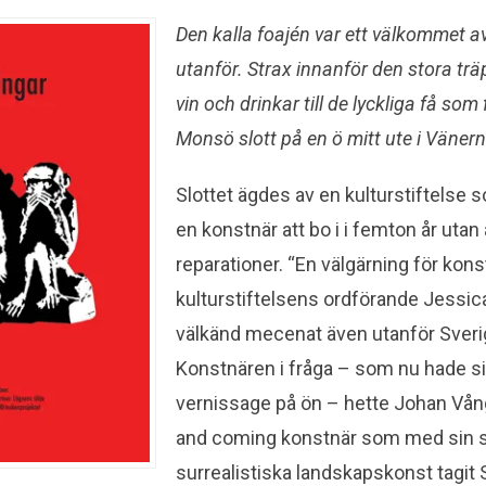
Den kalla foajén var ett välkommet a
utanför. Strax innanför den stora tr
vin och drinkar till de lyckliga få som 
Monsö slott på en ö mitt ute i Vänern
Slottet ägdes av en kulturstiftelse so
en konstnär att bo i i femton år utan 
reparationer. “En välgärning för kon
kulturstiftelsens ordförande Jessi
välkänd mecenat även utanför Sveri
Konstnären i fråga – som nu hade si
vernissage på ön – hette Johan Vån
and coming konstnär som med sin sj
surrealistiska landskapskonst tagit