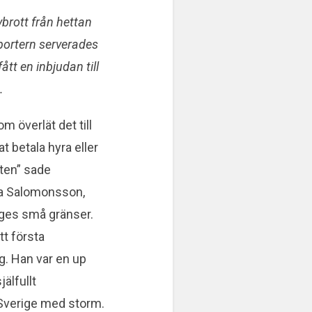
vbrott från hettan
äportern serverades
fått en inbjudan till
.
m överlät det till
at betala hyra eller
sten” sade
ca Salomonsson,
ges små gränser.
tt första
g. Han var en up
älfullt
 Sverige med storm.