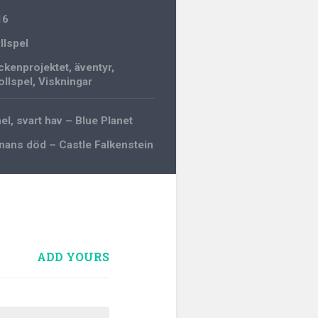
16
llspel
ckenprojektet
,
äventyr
,
ollspel
,
Viskningar
l, svart hav – Blue Planet
ans död – Castle Falkenstein
ADD YOURS