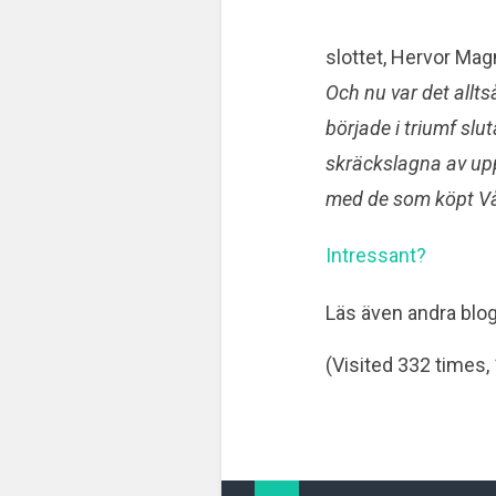
slottet, Hervor Magn
Och nu var det allt
började i triumf slu
skräckslagna av upp
med de som köpt Vån
Intressant?
Läs även andra blo
(Visited 332 times, 