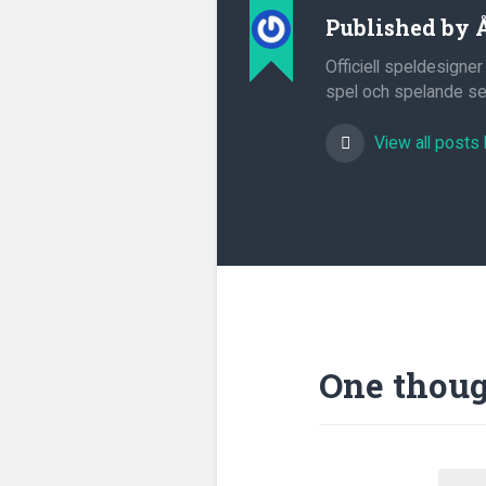
Published by
Officiell speldesigner
spel och spelande sed
View all posts
One thoug