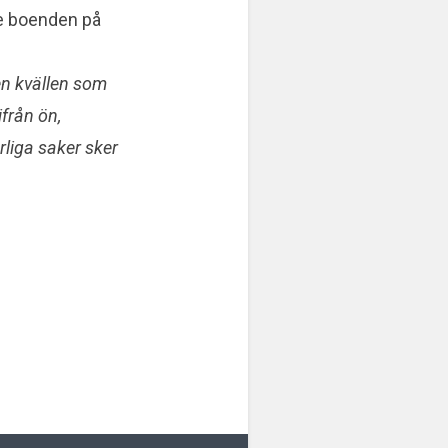
re boenden på
en kvällen som
ifrån ön,
liga saker sker