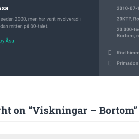
Åsa
2010-07-
 sedan 2000, men har varit involverad i
20KTP
,
Ro
an mitten på 80-talet.
20.000-te
Bortom
,
r
 by Åsa
Post
Röd himme
navigation
Primadonn
ht on “
Viskningar – Bortom
”