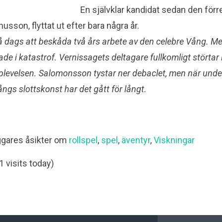
En självklar kandidat sedan den för
usson, flyttat ut efter bara några år.
så dags att beskåda två års arbete av den celebre Vång. M
tade i katastrof. Vernissagets deltagare fullkomligt störtar 
levelsen. Salomonsson tystar ner debaclet, men när under
gs slottskonst har det gått för långt.
ggares åsikter om
rollspel
,
spel
,
äventyr
,
Viskningar
1 visits today)