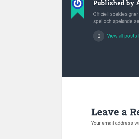
Published by
Officiell speldesigner
spel och spelande sed
View all posts
Leave a R
Your email address wi