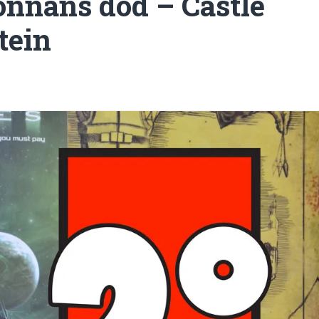
nnans död – Castle
tein