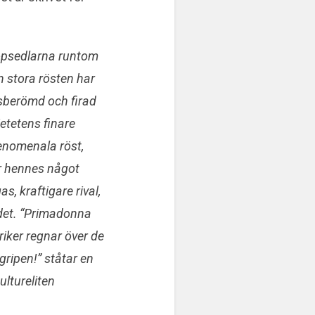
öpsedlarna runtom
n stora rösten har
dsberömd och firad
ietetens finare
fenomenala röst,
r hennes något
s, kraftigare rival,
det. “Primadonna
riker regnar över de
gripen!” ståtar en
ultureliten