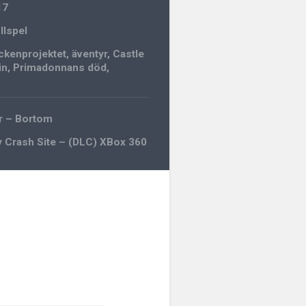
17
llspel
ckenprojektet
,
äventyr
,
Castle
in
,
Primadonnans död
,
r – Bortom
 Crash Site – (DLC) XBox 360