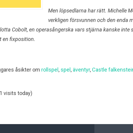
Men löpsedlarna har rätt. Michelle M
verkligen försvunnen och den enda 
otta Cobolt, en operasångerska vars stjärna kanske inte 
 en fixposition.
ggares åsikter om
rollspel
,
spel
,
äventyr
,
Castle falkenstei
1 visits today)