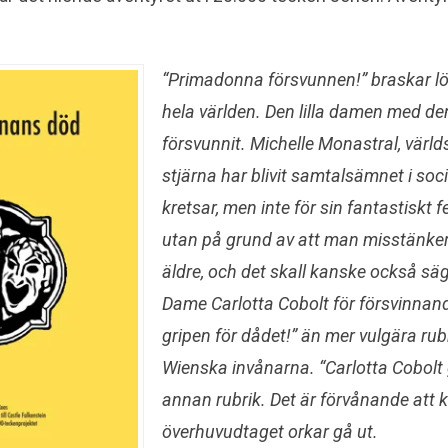
“Primadonna försvunnen!” braskar l
hela världen. Den lilla damen med de
försvunnit. Michelle Monastral, värl
stjärna har blivit samtalsämnet i soc
kretsar, men inte för sin fantastiskt 
utan på grund av att man misstänke
äldre, och det skall kanske också säga
Dame Carlotta Cobolt för försvinnan
gripen för dådet!” än mer vulgära rub
Wienska invånarna. “Carlotta Cobolt 
annan rubrik. Det är förvånande att k
överhuvudtaget orkar gå ut.