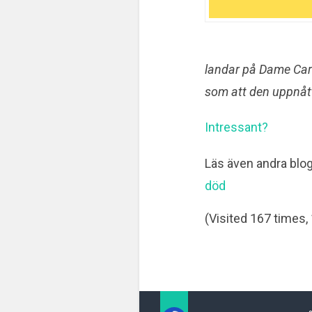
landar på Dame Carl
som att den uppnått
Intressant?
Läs även andra blo
död
(Visited 167 times, 