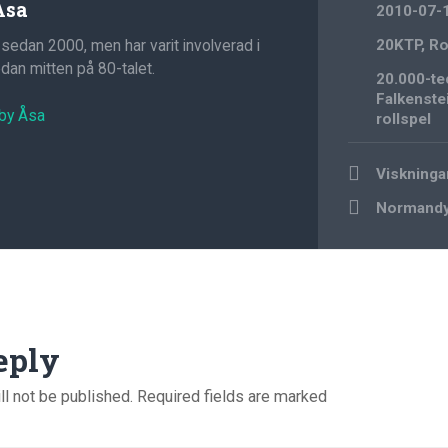
Åsa
2010-07-
 sedan 2000, men har varit involverad i
20KTP
,
Ro
an mitten på 80-talet.
20.000-te
Falkenste
 by Åsa
rollspel
Post
Viskninga
navigation
Normandy
eply
ll not be published.
Required fields are marked