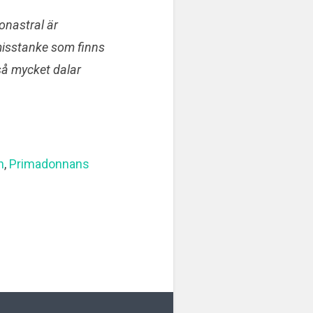
onastral är
misstanke som finns
så mycket dalar
n
,
Primadonnans