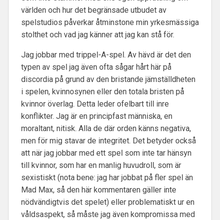
världen och hur det begränsade utbudet av
spelstudios påverkar åtminstone min yrkesmässiga
stolthet och vad jag känner att jag kan stå för.
Jag jobbar med trippel-A-spel. Av hävd är det den
typen av spel jag även ofta sågar hårt här på
discordia på grund av den bristande jämställdheten
i spelen, kvinnosynen eller den totala bristen på
kvinnor överlag. Detta leder ofelbart till inre
konflikter. Jag är en principfast människa, en
moraltant, nitisk. Alla de där orden känns negativa,
men för mig stavar de integritet. Det betyder också
att när jag jobbar med ett spel som inte tar hänsyn
till kvinnor, som har en manlig huvudroll, som är
sexistiskt (nota bene: jag har jobbat på fler spel än
Mad Max, så den här kommentaren gäller inte
nödvändigtvis det spelet) eller problematiskt ur en
våldsaspekt, så måste jag även kompromissa med