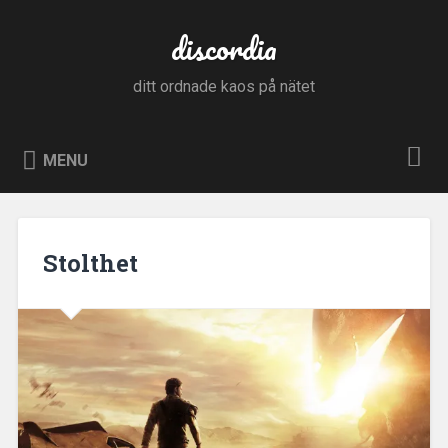
Skip
to
discordia
Search
content
ditt ordnade kaos på nätet
MENU
Stolthet