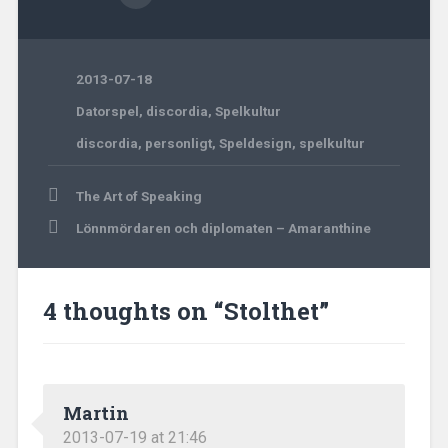
2013-07-18
Datorspel
,
discordia
,
Spelkultur
discordia
,
personligt
,
Speldesign
,
spelkultur
Post
The Art of Speaking
navigation
Lönnmördaren och diplomaten – Amaranthine
4 thoughts on “
Stolthet
”
Martin
2013-07-19 at 21:46