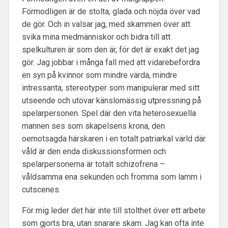
Förmodligen är de stolta, glada och nöjda över vad
de gör. Och in valsar jag, med skammen över att
svika mina medmänniskor och bidra till att
spelkulturen är som den är, för det är exakt det jag
gör. Jag jobbar i många fall med att vidarebefordra
en syn på kvinnor som mindre värda, mindre
intressanta, stereotyper som manipulerar med sitt
utseende och utövar känslomässig utpressning på
spelarpersonen. Spel där den vita heterosexuella
mannen ses som skapelsens krona, den
oemotsagda härskaren i en totalt patriarkal värld där
våld är den enda diskussionsformen och
spelarpersonerna är totalt schizofrena –
våldsamma ena sekunden och fromma som lamm i
cutscenes.
För mig leder det här inte till stolthet över ett arbete
som gjorts bra, utan snarare skam. Jag kan ofta inte