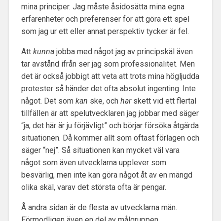
mina principer. Jag måste åsidosätta mina egna
erfarenheter och preferenser för att göra ett spel
som jag ur ett eller annat perspektiv tycker är fel.
Att
kunna
jobba med något jag av principskäl även
tar avstånd ifrån ser jag som professionalitet. Men
det är också jobbigt att veta att trots mina högljudda
protester så händer det ofta absolut ingenting. Inte
något. Det som
kan
ske, och
har
skett vid ett flertal
tillfällen är att spelutvecklaren jag jobbar med säger
“ja, det här är ju förjävligt” och börjar försöka åtgärda
situationen. Då kommer allt som oftast förlagen och
säger “nej”. Så situationen kan mycket väl vara
något som även utvecklarna upplever som
besvärlig, men inte kan göra något åt av en mängd
olika skäl, varav det största ofta är pengar.
Å andra sidan är de flesta av utvecklarna män.
Förmodligen även en del av målgruppen.