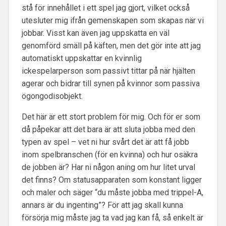
stå för innehållet i ett spel jag gjort, vilket också
utesluter mig ifrån gemenskapen som skapas när vi
jobbar. Visst kan även jag uppskatta en väl
genomförd smäll på käften, men det gör inte att jag
automatiskt uppskattar en kvinnlig
ickespelarperson som passivt tittar på när hjälten
agerar och bidrar till synen på kvinnor som passiva
ögongodisobjekt.
Det här är ett stort problem för mig. Och för er som
då påpekar att det bara är att sluta jobba med den
typen av spel – vet ni hur svårt det är att få jobb
inom spelbranschen (för en kvinna) och hur osäkra
de jobben är? Har ni någon aning om hur litet urval
det finns? Om statusapparaten som konstant ligger
och maler och säger “du måste jobba med trippel-A,
annars är du ingenting”? För att jag skall kunna
försörja mig måste jag ta vad jag kan få, så enkelt är